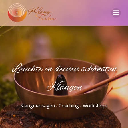
Zum
Inhalt
springen
Leuchte in deinen schönsten
Klängen
Klangmassagen - Coaching - Workshops