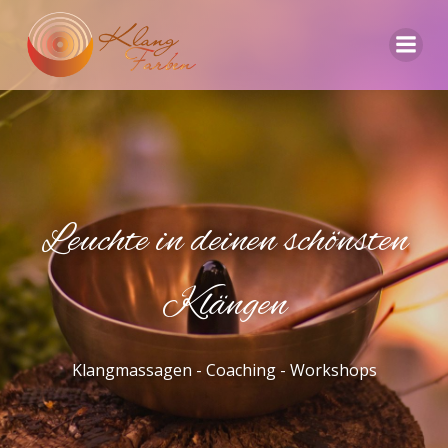
Zum
Inhalt
springen
Leuchte in deinen schönsten
Klängen
Klangmassagen - Coaching - Workshops