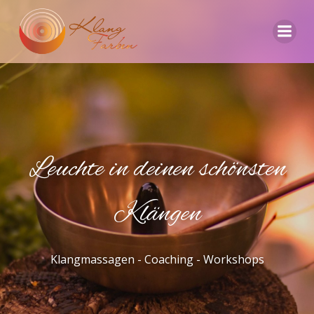
Zum
Inhalt
springen
Leuchte in deinen schönsten
Klängen
Klangmassagen - Coaching - Workshops