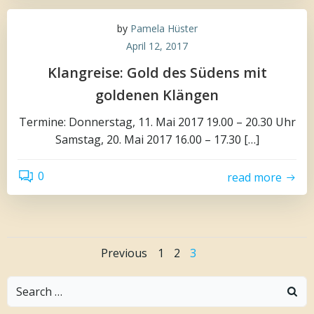
by
Pamela Hüster
April 12, 2017
Klangreise: Gold des Südens mit
goldenen Klängen
Termine: Donnerstag, 11. Mai 2017 19.00 – 20.30 Uhr
Samstag, 20. Mai 2017 16.00 – 17.30 […]
0
read more
Posts
Posts
Page
Page
Page
Previous
1
2
3
navigation
navigation
Search
for: