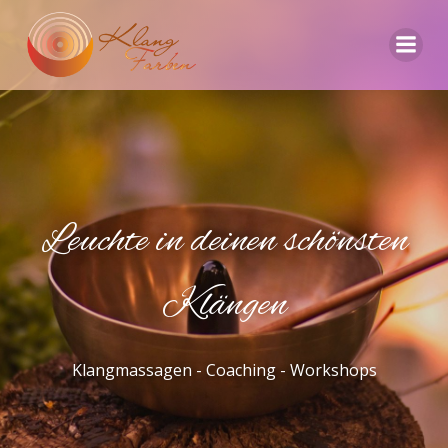
Zum
Inhalt
springen
Leuchte in deinen schönsten
Klängen
Klangmassagen - Coaching - Workshops